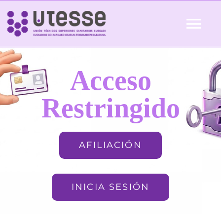
Skip
to
Tog
content
Nav
Inicio
Acceso
QUIÉNES SOMOS
Restringido
ACTUALIDAD
AFILIACIÓN
AFILIACIÓN
INICIA SESIÓN
FORMACIÓN