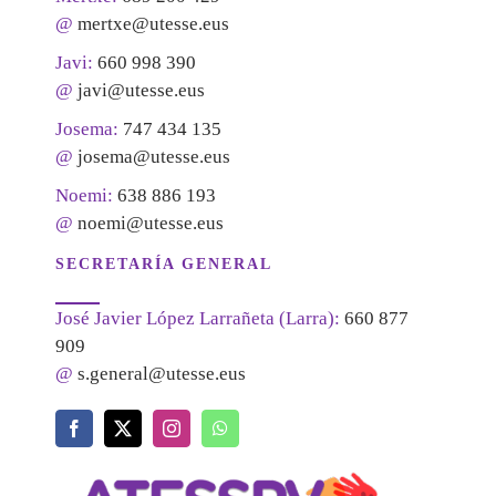
@
mertxe@utesse.eus
Javi:
660 998 390
@
javi@utesse.eus
Josema:
747 434 135
@
josema@utesse.eus
Noemi:
638 886 193
@
noemi@utesse.eus
SECRETARÍA GENERAL
José Javier López Larrañeta (Larra):
660 877
909
@
s.general@utesse.eus