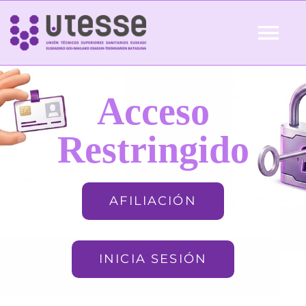
Skip
to
Tog
content
Nav
Inicio
Acceso
QUIÉNES SOMOS
Restringido
ACTUALIDAD
AFILIACIÓN
AFILIACIÓN
INICIA SESIÓN
FORMACIÓN