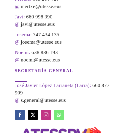
@
mertxe@utesse.eus
Javi:
660 998 390
@
javi@utesse.eus
Josema:
747 434 135
@
josema@utesse.eus
Noemi:
638 886 193
@
noemi@utesse.eus
SECRETARÍA GENERAL
José Javier López Larrañeta (Larra):
660 877
909
@
s.general@utesse.eus