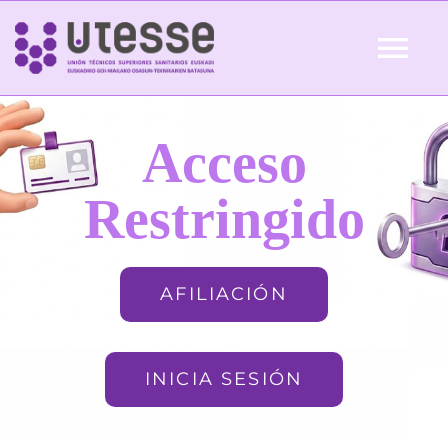
Skip
to
Tog
content
Nav
Inicio
Acceso
QUIÉNES SOMOS
Restringido
ACTUALIDAD
AFILIACIÓN
AFILIACIÓN
INICIA SESIÓN
FORMACIÓN