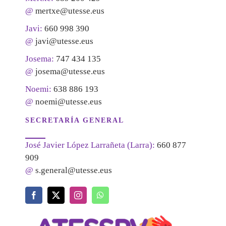
@
mertxe@utesse.eus
Javi:
660 998 390
@
javi@utesse.eus
Josema:
747 434 135
@
josema@utesse.eus
Noemi:
638 886 193
@
noemi@utesse.eus
SECRETARÍA GENERAL
José Javier López Larrañeta (Larra):
660 877
909
@
s.general@utesse.eus