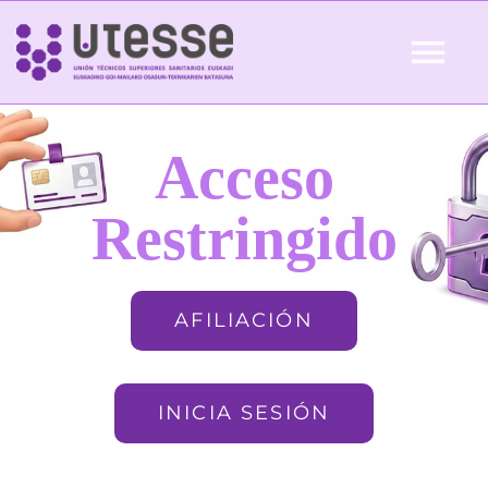
Skip
to
Tog
content
Nav
Inicio
Acceso
QUIÉNES SOMOS
Restringido
ACTUALIDAD
AFILIACIÓN
AFILIACIÓN
INICIA SESIÓN
FORMACIÓN