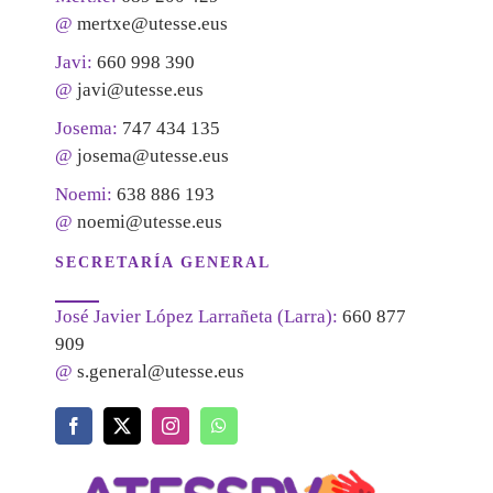
@
mertxe@utesse.eus
Javi:
660 998 390
@
javi@utesse.eus
Josema:
747 434 135
@
josema@utesse.eus
Noemi:
638 886 193
@
noemi@utesse.eus
SECRETARÍA GENERAL
José Javier López Larrañeta (Larra):
660 877
909
@
s.general@utesse.eus