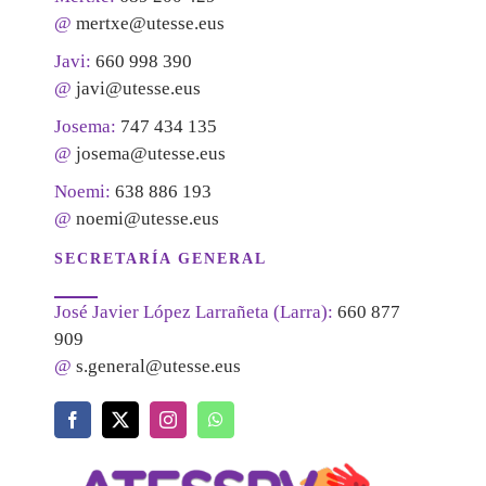
@
mertxe@utesse.eus
Javi:
660 998 390
@
javi@utesse.eus
Josema:
747 434 135
@
josema@utesse.eus
Noemi:
638 886 193
@
noemi@utesse.eus
SECRETARÍA GENERAL
José Javier López Larrañeta (Larra):
660 877
909
@
s.general@utesse.eus