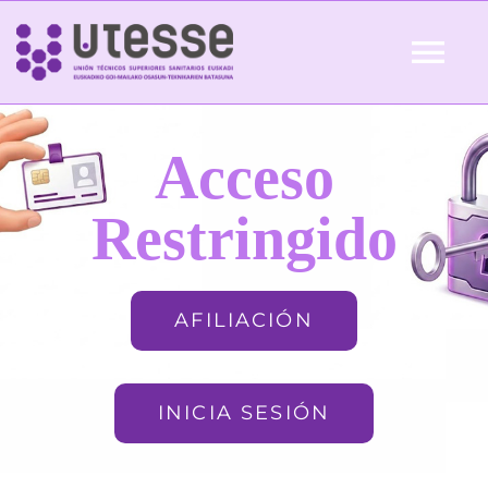
Skip
to
Tog
content
Nav
Inicio
Acceso
QUIÉNES SOMOS
Restringido
ACTUALIDAD
AFILIACIÓN
AFILIACIÓN
INICIA SESIÓN
FORMACIÓN