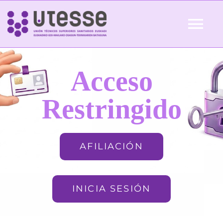
Skip
to
Tog
content
Nav
Inicio
Acceso
QUIÉNES SOMOS
Restringido
ACTUALIDAD
AFILIACIÓN
AFILIACIÓN
INICIA SESIÓN
FORMACIÓN