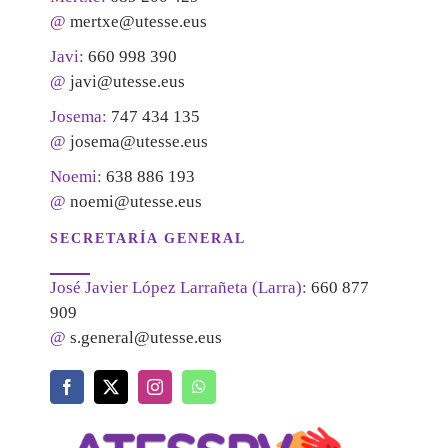
@
mertxe@utesse.eus
Javi:
660 998 390
@
javi@utesse.eus
Josema:
747 434 135
@
josema@utesse.eus
Noemi:
638 886 193
@
noemi@utesse.eus
SECRETARÍA GENERAL
José Javier López Larrañeta (Larra):
660 877
909
@
s.general@utesse.eus