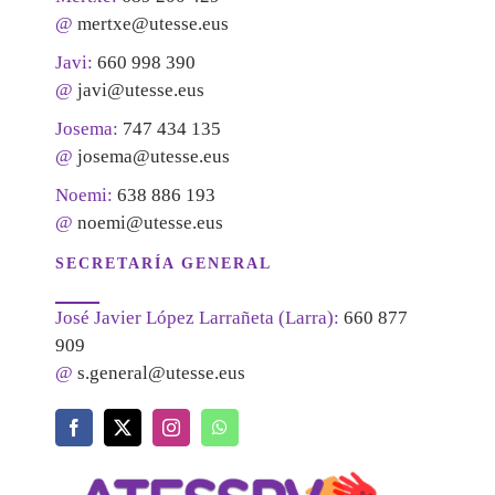
@
mertxe@utesse.eus
Javi:
660 998 390
@
javi@utesse.eus
Josema:
747 434 135
@
josema@utesse.eus
Noemi:
638 886 193
@
noemi@utesse.eus
SECRETARÍA GENERAL
José Javier López Larrañeta (Larra):
660 877
909
@
s.general@utesse.eus