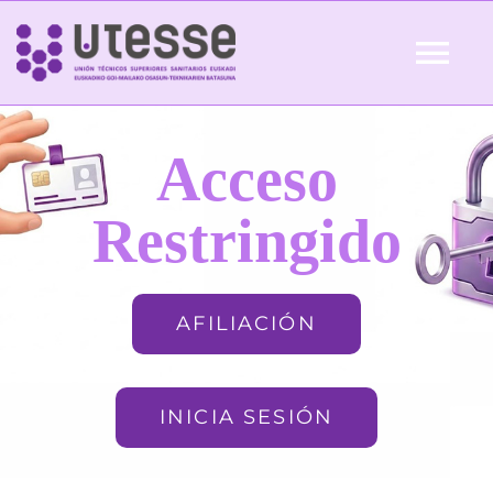
Skip
to
Tog
content
Nav
Inicio
Acceso
QUIÉNES SOMOS
Restringido
ACTUALIDAD
AFILIACIÓN
AFILIACIÓN
INICIA SESIÓN
FORMACIÓN