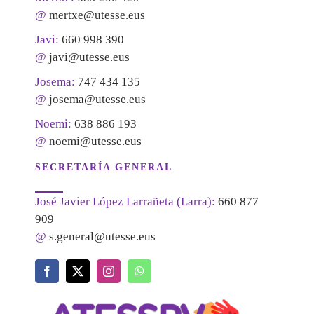
@
mertxe@utesse.eus
Javi:
660 998 390
@
javi@utesse.eus
Josema:
747 434 135
@
josema@utesse.eus
Noemi:
638 886 193
@
noemi@utesse.eus
SECRETARÍA GENERAL
José Javier López Larrañeta (Larra):
660 877
909
@
s.general@utesse.eus