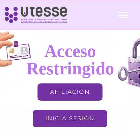
Skip
to
Tog
content
Nav
Inicio
Acceso
QUIÉNES SOMOS
Restringido
ACTUALIDAD
AFILIACIÓN
AFILIACIÓN
INICIA SESIÓN
FORMACIÓN