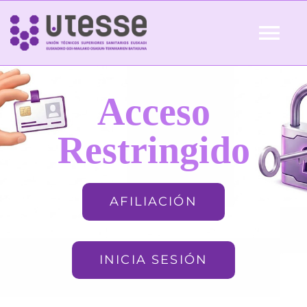
Skip
to
Tog
content
Nav
Inicio
Acceso
QUIÉNES SOMOS
Restringido
ACTUALIDAD
AFILIACIÓN
AFILIACIÓN
INICIA SESIÓN
FORMACIÓN