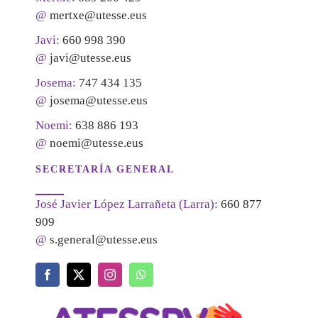
@
mertxe@utesse.eus
Javi:
660 998 390
@
javi@utesse.eus
Josema:
747 434 135
@
josema@utesse.eus
Noemi:
638 886 193
@
noemi@utesse.eus
SECRETARÍA GENERAL
José Javier López Larrañeta (Larra):
660 877
909
@
s.general@utesse.eus