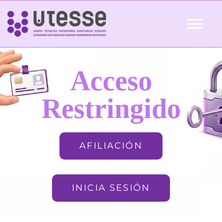
Skip
to
Tog
content
Nav
Inicio
Acceso
QUIÉNES SOMOS
Restringido
ACTUALIDAD
AFILIACIÓN
AFILIACIÓN
INICIA SESIÓN
FORMACIÓN