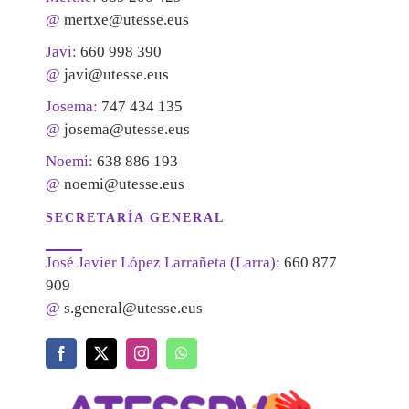
@
mertxe@utesse.eus
Javi:
660 998 390
@
javi@utesse.eus
Josema:
747 434 135
@
josema@utesse.eus
Noemi:
638 886 193
@
noemi@utesse.eus
SECRETARÍA GENERAL
José Javier López Larrañeta (Larra):
660 877
909
@
s.general@utesse.eus