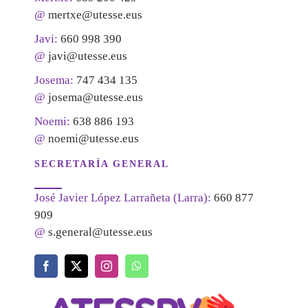
@
mertxe@utesse.eus
Javi:
660 998 390
@
javi@utesse.eus
Josema:
747 434 135
@
josema@utesse.eus
Noemi:
638 886 193
@
noemi@utesse.eus
SECRETARÍA GENERAL
José Javier López Larrañeta (Larra):
660 877
909
@
s.general@utesse.eus