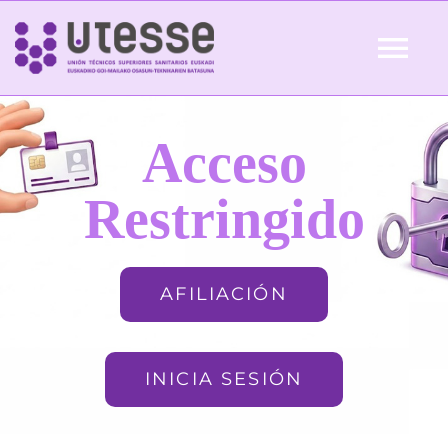
Skip
to
Tog
content
Nav
Inicio
Acceso
QUIÉNES SOMOS
Restringido
ACTUALIDAD
AFILIACIÓN
AFILIACIÓN
INICIA SESIÓN
FORMACIÓN