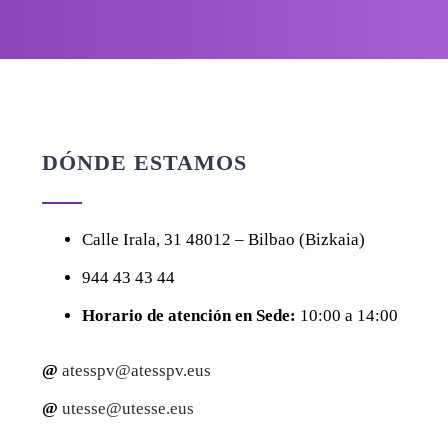
DÓNDE ESTAMOS
Calle
Irala, 31
48012 – Bilbao (Bizkaia)
944 43 43 44
Horario de atención en Sede:
10:00 a 14:00
@
atesspv@atesspv.eus
@
utesse@utesse.eus