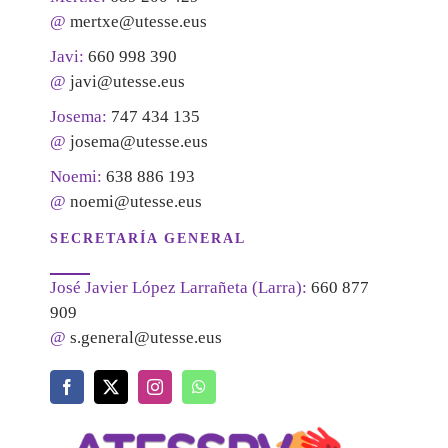
@
mertxe@utesse.eus
Javi:
660 998 390
@
javi@utesse.eus
Josema:
747 434 135
@
josema@utesse.eus
Noemi:
638 886 193
@
noemi@utesse.eus
SECRETARÍA GENERAL
José Javier López Larrañeta (Larra):
660 877
909
@
s.general@utesse.eus