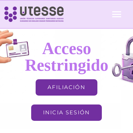
Skip
to
Tog
content
Nav
Inicio
Acceso
QUIÉNES SOMOS
Restringido
ACTUALIDAD
AFILIACIÓN
AFILIACIÓN
INICIA SESIÓN
FORMACIÓN