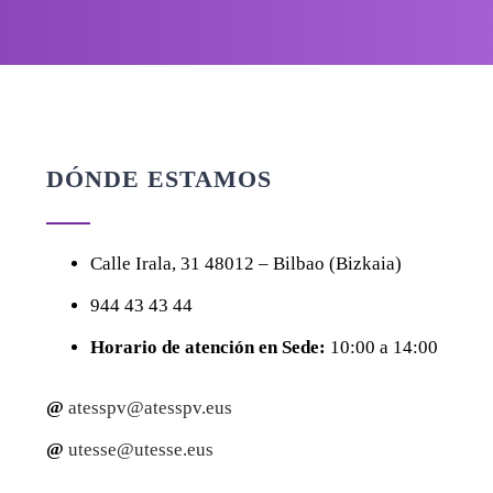
DÓNDE ESTAMOS
Calle
Irala, 31
48012 – Bilbao (Bizkaia)
944 43 43 44
Horario de atención en Sede:
10:00 a 14:00
@
atesspv@atesspv.eus
@
utesse@utesse.eus