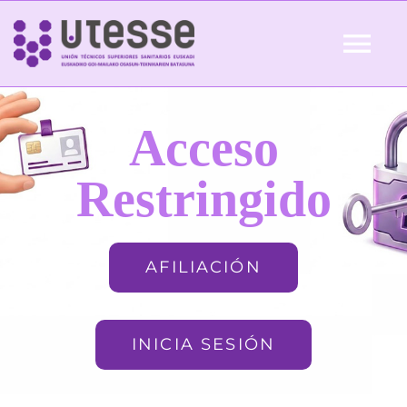
Skip
to
Tog
content
Nav
Inicio
Acceso
QUIÉNES SOMOS
Restringido
ACTUALIDAD
AFILIACIÓN
AFILIACIÓN
INICIA SESIÓN
FORMACIÓN