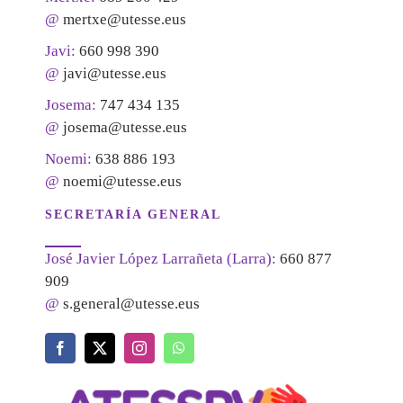
@
mertxe@utesse.eus
Javi:
660 998 390
@
javi@utesse.eus
Josema:
747 434 135
@
josema@utesse.eus
Noemi:
638 886 193
@
noemi@utesse.eus
SECRETARÍA GENERAL
José Javier López Larrañeta (Larra):
660 877
909
@
s.general@utesse.eus