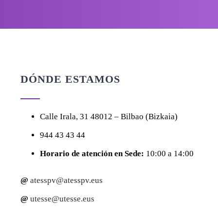
DÓNDE ESTAMOS
Calle
Irala, 31
48012 – Bilbao (Bizkaia)
944 43 43 44
Horario de atención en Sede:
10:00 a 14:00
@
atesspv@atesspv.eus
@
utesse@utesse.eus