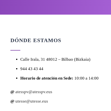
DÓNDE ESTAMOS
Calle
Irala, 31
48012 – Bilbao (Bizkaia)
944 43 43 44
Horario de atención en Sede:
10:00 a 14:00
@
atesspv@atesspv.eus
@
utesse@utesse.eus