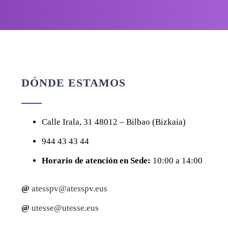
DÓNDE ESTAMOS
Calle
Irala, 31
48012 – Bilbao (Bizkaia)
944 43 43 44
Horario de atención en Sede:
10:00 a 14:00
@
atesspv@atesspv.eus
@
utesse@utesse.eus