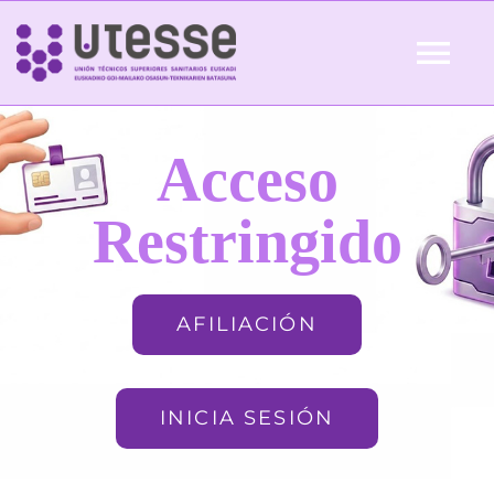
Skip
to
Tog
content
Nav
Inicio
Acceso
QUIÉNES SOMOS
Restringido
ACTUALIDAD
AFILIACIÓN
AFILIACIÓN
INICIA SESIÓN
FORMACIÓN