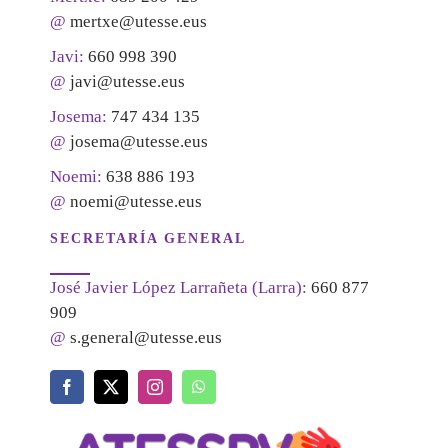
@
mertxe@utesse.eus
Javi:
660 998 390
@
javi@utesse.eus
Josema:
747 434 135
@
josema@utesse.eus
Noemi:
638 886 193
@
noemi@utesse.eus
SECRETARÍA GENERAL
José Javier López Larrañeta (Larra):
660 877
909
@
s.general@utesse.eus