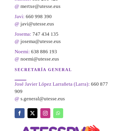
@
mertxe@utesse.eus
Javi:
660 998 390
@
javi@utesse.eus
Josema:
747 434 135
@
josema@utesse.eus
Noemi:
638 886 193
@
noemi@utesse.eus
SECRETARÍA GENERAL
José Javier López Larrañeta (Larra):
660 877
909
@
s.general@utesse.eus