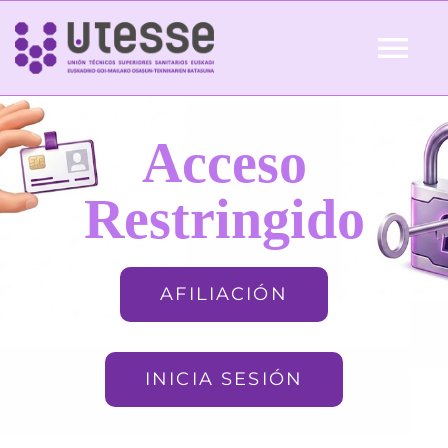
Skip
to
Tog
content
Nav
Inicio
Acceso
QUIÉNES SOMOS
Restringido
ACTUALIDAD
AFILIACIÓN
AFILIACIÓN
INICIA SESIÓN
FORMACIÓN