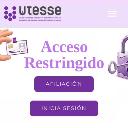
Skip
to
Tog
content
Nav
Inicio
Acceso
QUIÉNES SOMOS
Restringido
ACTUALIDAD
AFILIACIÓN
AFILIACIÓN
INICIA SESIÓN
FORMACIÓN