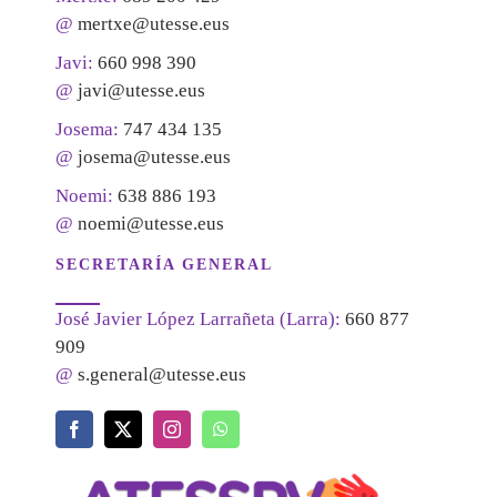
@
mertxe@utesse.eus
Javi:
660 998 390
@
javi@utesse.eus
Josema:
747 434 135
@
josema@utesse.eus
Noemi:
638 886 193
@
noemi@utesse.eus
SECRETARÍA GENERAL
José Javier López Larrañeta (Larra):
660 877
909
@
s.general@utesse.eus