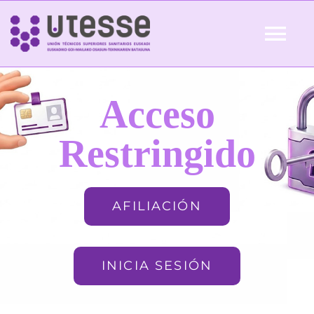
Skip
to
Tog
content
Nav
Inicio
Acceso
QUIÉNES SOMOS
Restringido
ACTUALIDAD
AFILIACIÓN
AFILIACIÓN
INICIA SESIÓN
FORMACIÓN