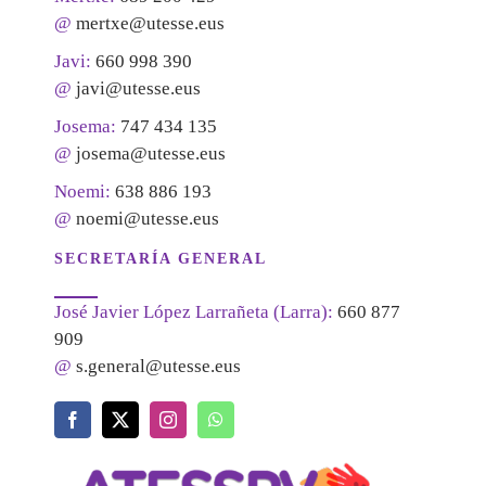
@
mertxe@utesse.eus
Javi:
660 998 390
@
javi@utesse.eus
Josema:
747 434 135
@
josema@utesse.eus
Noemi:
638 886 193
@
noemi@utesse.eus
SECRETARÍA GENERAL
José Javier López Larrañeta (Larra):
660 877
909
@
s.general@utesse.eus