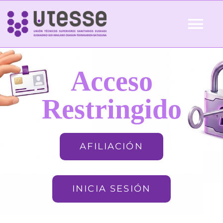
Skip
to
Tog
content
Nav
Inicio
Acceso
QUIÉNES SOMOS
Restringido
ACTUALIDAD
AFILIACIÓN
AFILIACIÓN
INICIA SESIÓN
FORMACIÓN