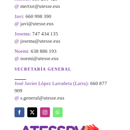
@
mertxe@utesse.eus
Javi:
660 998 390
@
javi@utesse.eus
Josema:
747 434 135
@
josema@utesse.eus
Noemi:
638 886 193
@
noemi@utesse.eus
SECRETARÍA GENERAL
José Javier López Larrañeta (Larra):
660 877
909
@
s.general@utesse.eus