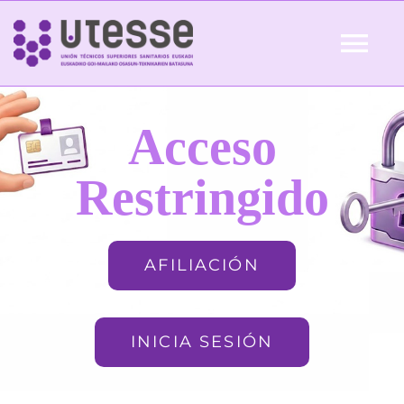
Skip
to
Tog
content
Nav
Inicio
Acceso
QUIÉNES SOMOS
Restringido
ACTUALIDAD
AFILIACIÓN
AFILIACIÓN
INICIA SESIÓN
FORMACIÓN