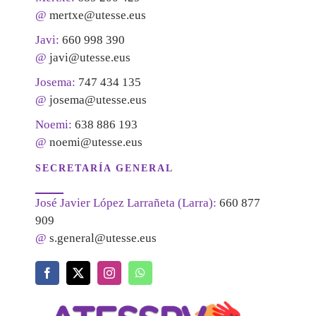
@
mertxe@utesse.eus
Javi:
660 998 390
@
javi@utesse.eus
Josema:
747 434 135
@
josema@utesse.eus
Noemi:
638 886 193
@
noemi@utesse.eus
SECRETARÍA GENERAL
José Javier López Larrañeta (Larra):
660 877
909
@
s.general@utesse.eus