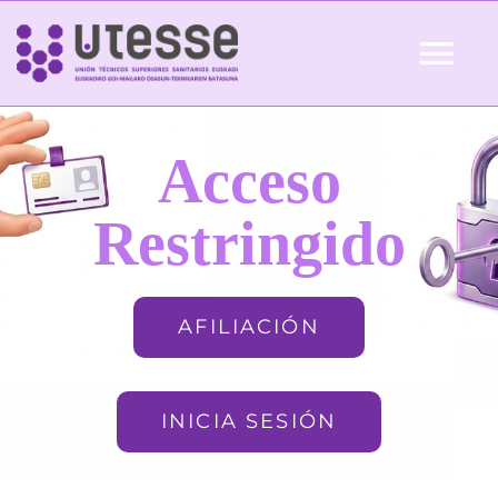
Skip
to
Tog
content
Nav
Inicio
Acceso
QUIÉNES SOMOS
Restringido
ACTUALIDAD
AFILIACIÓN
AFILIACIÓN
INICIA SESIÓN
FORMACIÓN