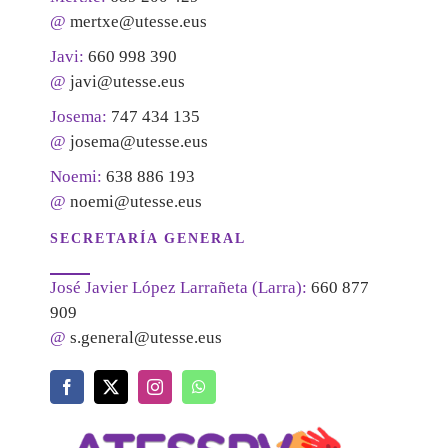
@
mertxe@utesse.eus
Javi:
660 998 390
@
javi@utesse.eus
Josema:
747 434 135
@
josema@utesse.eus
Noemi:
638 886 193
@
noemi@utesse.eus
SECRETARÍA GENERAL
José Javier López Larrañeta (Larra):
660 877
909
@
s.general@utesse.eus