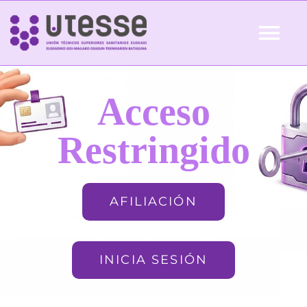
Skip
to
Tog
content
Nav
Inicio
Acceso
QUIÉNES SOMOS
Restringido
ACTUALIDAD
AFILIACIÓN
AFILIACIÓN
INICIA SESIÓN
FORMACIÓN