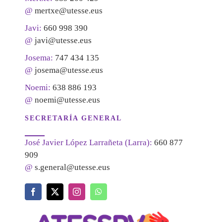
@
mertxe@utesse.eus
Javi:
660 998 390
@
javi@utesse.eus
Josema:
747 434 135
@
josema@utesse.eus
Noemi:
638 886 193
@
noemi@utesse.eus
SECRETARÍA GENERAL
José Javier López Larrañeta (Larra):
660 877
909
@
s.general@utesse.eus