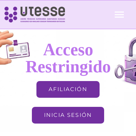
Skip
to
Tog
content
Nav
Inicio
Acceso
QUIÉNES SOMOS
Restringido
ACTUALIDAD
AFILIACIÓN
AFILIACIÓN
INICIA SESIÓN
FORMACIÓN