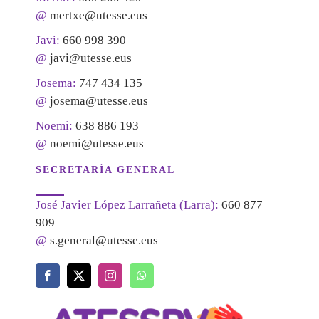
@
mertxe@utesse.eus
Javi:
660 998 390
@
javi@utesse.eus
Josema:
747 434 135
@
josema@utesse.eus
Noemi:
638 886 193
@
noemi@utesse.eus
SECRETARÍA GENERAL
José Javier López Larrañeta (Larra):
660 877
909
@
s.general@utesse.eus