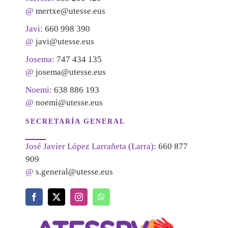
@
mertxe@utesse.eus
Javi:
660 998 390
@
javi@utesse.eus
Josema:
747 434 135
@
josema@utesse.eus
Noemi:
638 886 193
@
noemi@utesse.eus
SECRETARÍA GENERAL
José Javier López Larrañeta (Larra):
660 877
909
@
s.general@utesse.eus