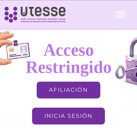
Skip
to
Tog
content
Nav
Inicio
Acceso
QUIÉNES SOMOS
Restringido
ACTUALIDAD
AFILIACIÓN
AFILIACIÓN
INICIA SESIÓN
FORMACIÓN