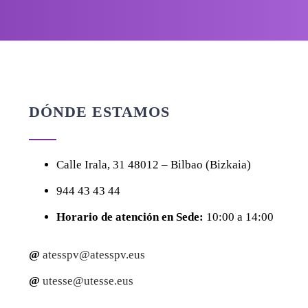
DÓNDE ESTAMOS
Calle
Irala, 31
48012 – Bilbao (Bizkaia)
944 43 43 44
Horario de atención en Sede:
10:00 a 14:00
@
atesspv@atesspv.eus
@
utesse@utesse.eus