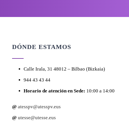
DÓNDE ESTAMOS
Calle
Irala, 31
48012 – Bilbao (Bizkaia)
944 43 43 44
Horario de atención en Sede:
10:00 a 14:00
@
atesspv@atesspv.eus
@
utesse@utesse.eus