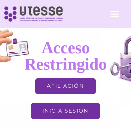
Skip
to
Tog
content
Nav
Inicio
Acceso
QUIÉNES SOMOS
Restringido
ACTUALIDAD
AFILIACIÓN
AFILIACIÓN
INICIA SESIÓN
FORMACIÓN