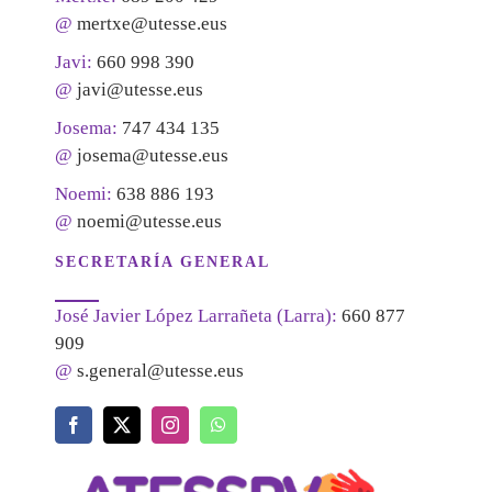
@
mertxe@utesse.eus
Javi:
660 998 390
@
javi@utesse.eus
Josema:
747 434 135
@
josema@utesse.eus
Noemi:
638 886 193
@
noemi@utesse.eus
SECRETARÍA GENERAL
José Javier López Larrañeta (Larra):
660 877
909
@
s.general@utesse.eus