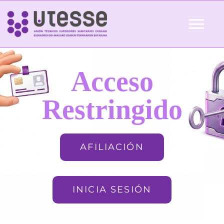
Skip
to
Tog
content
Nav
Inicio
Acceso
QUIÉNES SOMOS
Restringido
ACTUALIDAD
AFILIACIÓN
AFILIACIÓN
INICIA SESIÓN
FORMACIÓN