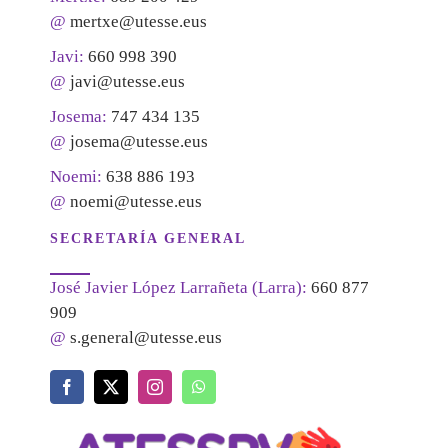
@
mertxe@utesse.eus
Javi:
660 998 390
@
javi@utesse.eus
Josema:
747 434 135
@
josema@utesse.eus
Noemi:
638 886 193
@
noemi@utesse.eus
SECRETARÍA GENERAL
José Javier López Larrañeta (Larra):
660 877
909
@
s.general@utesse.eus