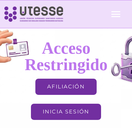
Skip
to
Tog
content
Nav
Inicio
Acceso
QUIÉNES SOMOS
Restringido
ACTUALIDAD
AFILIACIÓN
AFILIACIÓN
INICIA SESIÓN
FORMACIÓN