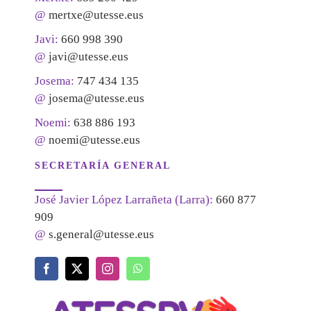
@
mertxe@utesse.eus
Javi:
660 998 390
@
javi@utesse.eus
Josema:
747 434 135
@
josema@utesse.eus
Noemi:
638 886 193
@
noemi@utesse.eus
SECRETARÍA GENERAL
José Javier López Larrañeta (Larra):
660 877
909
@
s.general@utesse.eus