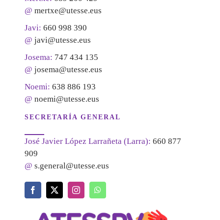
@
mertxe@utesse.eus
Javi:
660 998 390
@
javi@utesse.eus
Josema:
747 434 135
@
josema@utesse.eus
Noemi:
638 886 193
@
noemi@utesse.eus
SECRETARÍA GENERAL
José Javier López Larrañeta (Larra):
660 877
909
@
s.general@utesse.eus