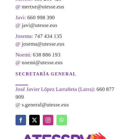
@
mertxe@utesse.eus
Javi:
660 998 390
@
javi@utesse.eus
Josema:
747 434 135
@
josema@utesse.eus
Noemi:
638 886 193
@
noemi@utesse.eus
SECRETARÍA GENERAL
José Javier López Larrañeta (Larra):
660 877
909
@
s.general@utesse.eus