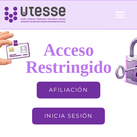
Skip
to
Tog
content
Nav
Inicio
Acceso
QUIÉNES SOMOS
Restringido
ACTUALIDAD
AFILIACIÓN
AFILIACIÓN
INICIA SESIÓN
FORMACIÓN