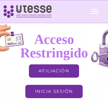
Skip
to
Tog
content
Nav
Inicio
Acceso
QUIÉNES SOMOS
Restringido
ACTUALIDAD
AFILIACIÓN
AFILIACIÓN
INICIA SESIÓN
FORMACIÓN