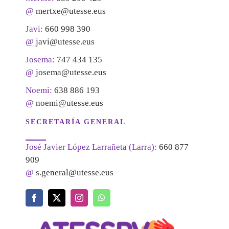
@
mertxe@utesse.eus
Javi:
660 998 390
@
javi@utesse.eus
Josema:
747 434 135
@
josema@utesse.eus
Noemi:
638 886 193
@
noemi@utesse.eus
SECRETARÍA GENERAL
José Javier López Larrañeta (Larra):
660 877
909
@
s.general@utesse.eus