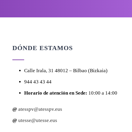
DÓNDE ESTAMOS
Calle
Irala, 31
48012 – Bilbao (Bizkaia)
944 43 43 44
Horario de atención en Sede:
10:00 a 14:00
@
atesspv@atesspv.eus
@
utesse@utesse.eus