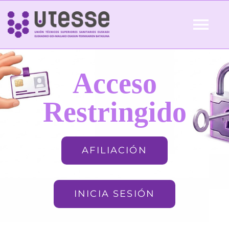
Skip
to
Tog
content
Nav
Inicio
Acceso
QUIÉNES SOMOS
Restringido
ACTUALIDAD
AFILIACIÓN
AFILIACIÓN
INICIA SESIÓN
FORMACIÓN