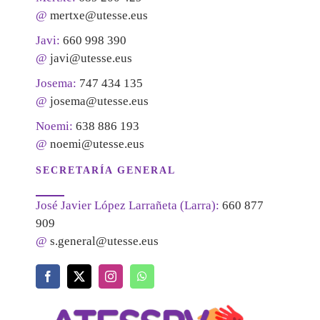
@
mertxe@utesse.eus
Javi:
660 998 390
@
javi@utesse.eus
Josema:
747 434 135
@
josema@utesse.eus
Noemi:
638 886 193
@
noemi@utesse.eus
SECRETARÍA GENERAL
José Javier López Larrañeta (Larra):
660 877
909
@
s.general@utesse.eus