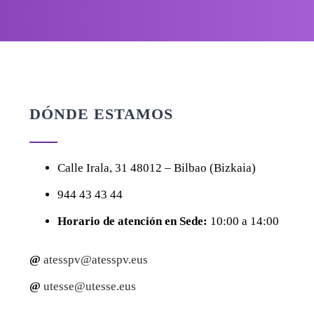
DÓNDE ESTAMOS
Calle
Irala, 31
48012 – Bilbao (Bizkaia)
944 43 43 44
Horario de atención en Sede:
10:00 a 14:00
@
atesspv@atesspv.eus
@
utesse@utesse.eus