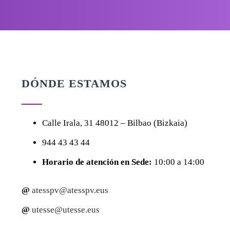
DÓNDE ESTAMOS
Calle
Irala, 31
48012 – Bilbao (Bizkaia)
944 43 43 44
Horario de atención en Sede:
10:00 a 14:00
@
atesspv@atesspv.eus
@
utesse@utesse.eus