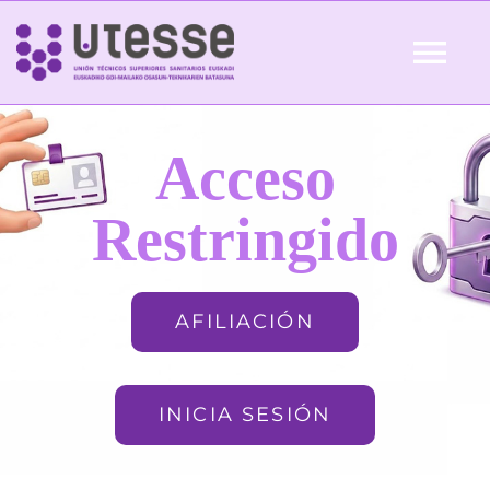
Skip
to
Tog
content
Nav
Inicio
Acceso
QUIÉNES SOMOS
Restringido
ACTUALIDAD
AFILIACIÓN
AFILIACIÓN
INICIA SESIÓN
FORMACIÓN