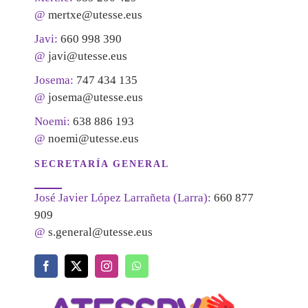
@
mertxe@utesse.eus
Javi:
660 998 390
@
javi@utesse.eus
Josema:
747 434 135
@
josema@utesse.eus
Noemi:
638 886 193
@
noemi@utesse.eus
SECRETARÍA GENERAL
José Javier López Larrañeta (Larra):
660 877
909
@
s.general@utesse.eus