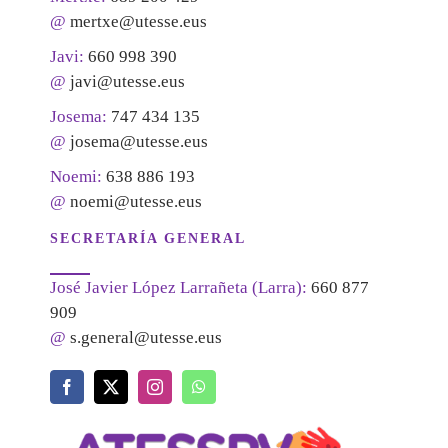
@
mertxe@utesse.eus
Javi:
660 998 390
@
javi@utesse.eus
Josema:
747 434 135
@
josema@utesse.eus
Noemi:
638 886 193
@
noemi@utesse.eus
SECRETARÍA GENERAL
José Javier López Larrañeta (Larra):
660 877
909
@
s.general@utesse.eus