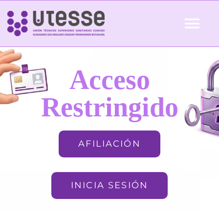
Skip
to
Tog
content
Nav
Inicio
Acceso
QUIÉNES SOMOS
Restringido
ACTUALIDAD
AFILIACIÓN
AFILIACIÓN
INICIA SESIÓN
FORMACIÓN