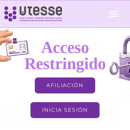
Skip
to
Tog
content
Nav
Inicio
Acceso
QUIÉNES SOMOS
Restringido
ACTUALIDAD
AFILIACIÓN
AFILIACIÓN
INICIA SESIÓN
FORMACIÓN