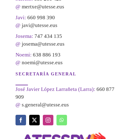
@
mertxe@utesse.eus
Javi:
660 998 390
@
javi@utesse.eus
Josema:
747 434 135
@
josema@utesse.eus
Noemi:
638 886 193
@
noemi@utesse.eus
SECRETARÍA GENERAL
José Javier López Larrañeta (Larra):
660 877
909
@
s.general@utesse.eus