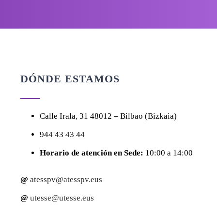
DÓNDE ESTAMOS
Calle
Irala, 31
48012 – Bilbao (Bizkaia)
944 43 43 44
Horario de atención en Sede:
10:00 a 14:00
@
atesspv@atesspv.eus
@
utesse@utesse.eus