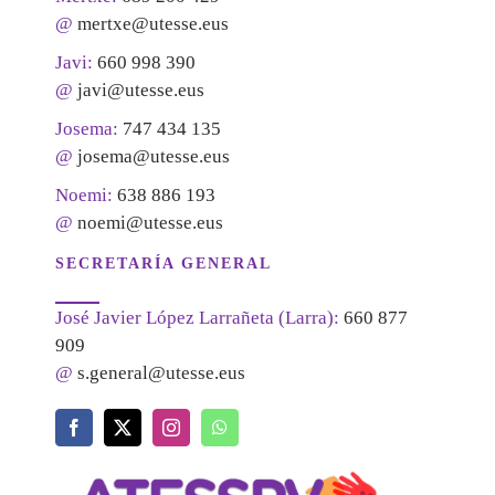
@
mertxe@utesse.eus
Javi:
660 998 390
@
javi@utesse.eus
Josema:
747 434 135
@
josema@utesse.eus
Noemi:
638 886 193
@
noemi@utesse.eus
SECRETARÍA GENERAL
José Javier López Larrañeta (Larra):
660 877
909
@
s.general@utesse.eus