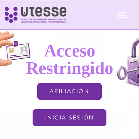
Skip
to
Tog
content
Nav
Inicio
Acceso
QUIÉNES SOMOS
Restringido
ACTUALIDAD
AFILIACIÓN
AFILIACIÓN
INICIA SESIÓN
FORMACIÓN