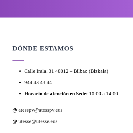
DÓNDE ESTAMOS
Calle
Irala, 31
48012 – Bilbao (Bizkaia)
944 43 43 44
Horario de atención en Sede:
10:00 a 14:00
@
atesspv@atesspv.eus
@
utesse@utesse.eus