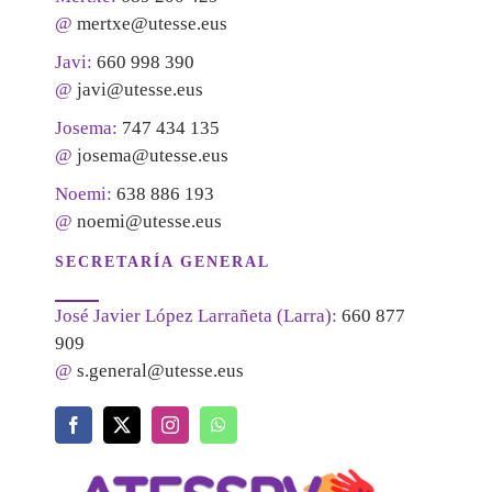
@
mertxe@utesse.eus
Javi:
660 998 390
@
javi@utesse.eus
Josema:
747 434 135
@
josema@utesse.eus
Noemi:
638 886 193
@
noemi@utesse.eus
SECRETARÍA GENERAL
José Javier López Larrañeta (Larra):
660 877
909
@
s.general@utesse.eus