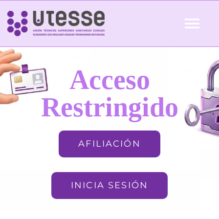
Skip
to
Tog
content
Nav
Inicio
Acceso
QUIÉNES SOMOS
Restringido
ACTUALIDAD
AFILIACIÓN
AFILIACIÓN
INICIA SESIÓN
FORMACIÓN