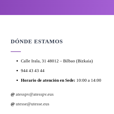
DÓNDE ESTAMOS
Calle
Irala, 31
48012 – Bilbao (Bizkaia)
944 43 43 44
Horario de atención en Sede:
10:00 a 14:00
@
atesspv@atesspv.eus
@
utesse@utesse.eus