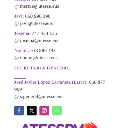
@
mertxe@utesse.eus
Javi:
660 998 390
@
javi@utesse.eus
Josema:
747 434 135
@
josema@utesse.eus
Noemi:
638 886 193
@
noemi@utesse.eus
SECRETARÍA GENERAL
José Javier López Larrañeta (Larra):
660 877
909
@
s.general@utesse.eus