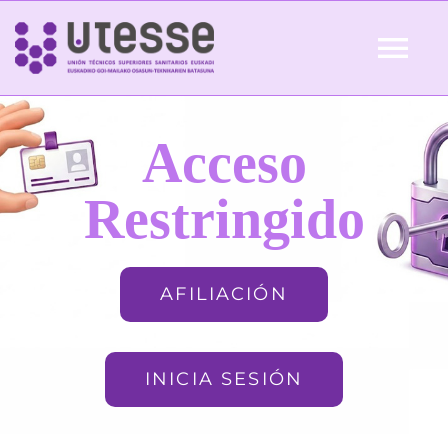
Skip
to
Tog
content
Nav
Inicio
Acceso
QUIÉNES SOMOS
Restringido
ACTUALIDAD
AFILIACIÓN
AFILIACIÓN
INICIA SESIÓN
FORMACIÓN