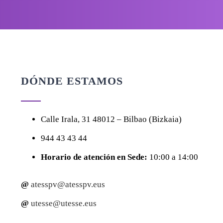
DÓNDE ESTAMOS
Calle
Irala, 31
48012 – Bilbao (Bizkaia)
944 43 43 44
Horario de atención en Sede:
10:00 a 14:00
@
atesspv@atesspv.eus
@
utesse@utesse.eus